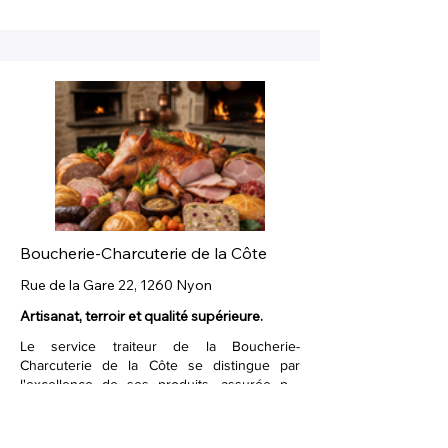
savoir-faire régional.
Boucherie-Charcuterie de la Côte
Rue de la Gare 22, 1260 Nyon
Artisanat, terroir et qualité supérieure.
Le service traiteur de la Boucherie-
Charcuterie de la Côte se distingue par
l'excellence de ses produits, assurée par
une sélection rigoureuse de viande de
Ce savoir-faire artisanal est l'atout majeur de
qualité supérieure provenant de sources
leur offre traiteur, apportant une touche
régionales et élevées dans le respect de
d'authenticité et de
saveurs locales
à tous