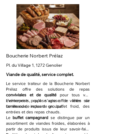
la possibilité d'adapter les menus, intégrant
des
produits de saison
, et d'offrir des
animations culinaires originales, allant du bar
à huîtres aux glaces à l'azote, où les chefs
réalisent un véritable spectacle. Qu'il
s'agisse de cuisine gastronomique,
moléculaire, d'un service à l'assiette ou de
cocktails dînatoires, Audibert Catering
accompagne ses clients dans la composition
Boucherie Norbert Prélaz
d'un
menu mémorable
.
Pl. du Village 1, 1272 Genolier
Viande de qualité, service complet.
Le service traiteur de la Boucherie Norbert
Prélaz offre des solutions de repas
conviviales et de qualité
pour tous vos
événements, qu'il s'agisse de fêtes de
L'entreprise propose une offre variée sur
famille ou de repas de groupe.
commande, incluant un buffet froid, des
entrées et des repas chauds.
Le
buffet campagnard
se distingue par un
assortiment de viandes froides, élaborées à
partir de produits issus de leur savoir-faire