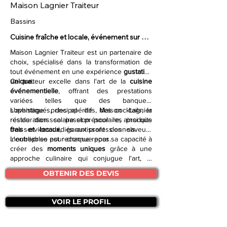
Maison Lagnier Traiteur
Bassins
Cuisine fraîche et locale, événement sur 
mesure.
Maison Lagnier Traiteur est un partenaire de
choix, spécialisé dans la transformation de
tout événement en une expérience
gustative
unique
Ce traiteur excelle dans l'art de la
.
cuisine
événementielle
, offrant des prestations
variées telles que des banquets
sophistiqués, des apéritifs, des cocktails, la
L'avantage principal de Maison Lagnier
restauration scolaire et préscolaire, ainsi que
réside dans sa passion pour les produits
des services dédiés aux professionnels.
frais et locaux
, garantissant des saveurs
inoubliables pour chaque repas.
L'entreprise est reconnue pour sa capacité à
créer des
moments uniques
grâce à une
approche culinaire qui conjugue l'art, la
technique et la science.
OBTENIR DES DEVIS
VOIR LE PROFIL