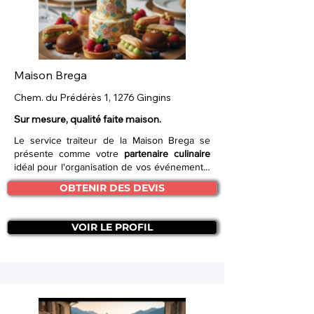
Maison Brega
Chem. du Prédérès 1, 1276 Gingins
Sur mesure, qualité faite maison.
Le service traiteur de la Maison Brega se
présente comme votre
partenaire culinaire
idéal pour l'organisation de vos événements,
qu'ils soient privés (anniversaires, apéritifs)
OBTENIR DES DEVIS
ou professionnels. S'appuyant sur la passion
et le savoir-faire de la Maison, ce service
offre une approche
entièrement
VOIR LE PROFIL
personnalisée
, notamment dans la
confection de gâteaux d'événements,
garantissant une touche unique et
mémorable à chaque célébration.
L'engagement de l'équipe à prendre en
charge l'organisation culinaire de vos fêtes
est un
atout majeur
, offrant aux clients une