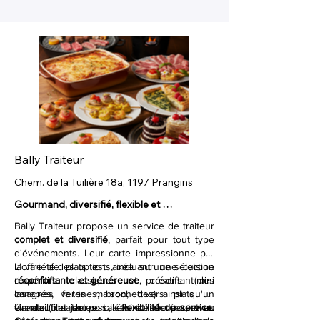
Bally Traiteur
Chem. de la Tuilière 18a, 1197 Prangins
Gourmand, diversifié, flexible et 
personnalisé.
Bally Traiteur propose un service de traiteur
complet et diversifié
, parfait pour tout type
d'événements. Leur carte impressionne par
la variété des options, incluant une sélection
L'offre de plats est axée sur une cuisine
d'apéritifs classiques et créatifs (mini
réconfortante et généreuse
, présentant des
canapés, verrines, brochettes) ainsi qu'un
lasagnes faites maison, divers plats de
éventail de tartes salées et sucrées, avec
viande (filet de porc, émincé de poulet au
Un atout majeur est la
flexibilité du service
.