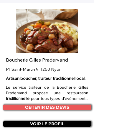
Boucherie Gilles Pradervand
Pl. Saint-Martin 9, 1260 Nyon
Artisan boucher, traiteur traditionnel local.
Le service traiteur de la Boucherie Gilles
Pradervand propose une restauration
traditionnelle
pour tous types d'événements,
qu'il s'agisse d'anniversaires, de
repas
OBTENIR DES DEVIS
d'entreprise
ou d'autres célébrations. Cet
artisan boucher met à disposition son savoir-
faire pour garantir un repas authentique. En
VOIR LE PROFIL
choisissant ce service, les clients optent