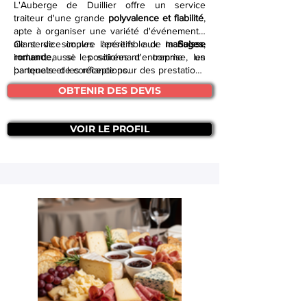
L'Auberge de Duillier offre un service
traiteur d'une grande
polyvalence et fiabilité
,
apte à organiser une variété d'événements,
allant de simples apéritifs aux
Ce service couvre l'ensemble de la
mariages
Suisse
,
incluant aussi les soirées d'entreprise, les
romande
, se positionnant comme un
banquets et les réceptions.
partenaire de confiance pour des prestations
diversifiées, qu'il s'agisse de cocktails
OBTENIR DES DEVIS
dînatoires, de
repas de mariage
ou de
traiteur gastronomique.
VOIR LE PROFIL