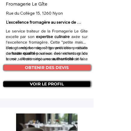
Fromagerie Le Gîte
Rue du Collège 15, 1260 Nyon
L'excellence fromagère au service de 
l'événement.
Le service traiteur de la Fromagerie Le Gîte
excelle par son
expertise culinaire
axée sur
l'excellence fromagère. Cette "petite maison
des grands fromages" garantit des produits
L'atout majeur de cette prestation réside
de
dans la mise en valeur des richesses du
haute qualité
pour vos événements grâce
à une sélection rigoureuse et un savoir-faire
terroir, offrant ainsi une
authenticité
et une
reconnu.
traçabilité appréciées. C'est l'assurance d'un
OBTENIR DES DEVIS
service qui élève l'expérience gustative de
vos convives.
VOIR LE PROFIL