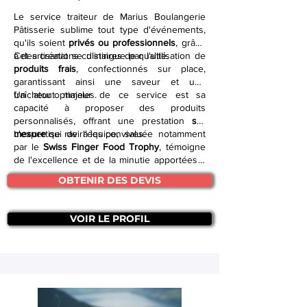
Le service traiteur de Marius Boulangerie
Pâtisserie sublime tout type d'événements,
qu'ils soient
privés ou professionnels
, grâce
à des créations culinaires de qualité.
Cet artisanat se distingue par l'utilisation de
produits frais
, confectionnés sur place,
garantissant ainsi une saveur et une
fraîcheur optimales.
Un atout majeur de ce service est sa
capacité à proposer des produits
personnalisés, offrant une prestation
sur
mesure
L'expertise de l'équipe, saluée notamment
qui ravira les convives.
par le
Swiss Finger Food Trophy
, témoigne
de l'excellence et de la minutie apportées à
chaque commande.
OBTENIR DES DEVIS
VOIR LE PROFIL