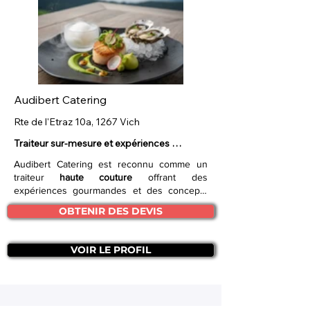
Audibert Catering
Rte de l'Etraz 10a, 1267 Vich
Traiteur sur-mesure et expériences 
gourmandes uniques.
Audibert Catering est reconnu comme un
traiteur
haute couture
offrant des
expériences gourmandes et des concepts
uniques pour tous types d'événements,
OBTENIR DES DEVIS
qu'ils soient privés ou professionnels. Fondé
par Marc Audibert en 2017, ce service se
distingue par son approche
sur-mesure
,
VOIR LE PROFIL
garantissant des prestations adaptées aux
besoins spécifiques de chaque client. Bien
que basé à Vich, entre Genève et Lausanne,
le traiteur se déplace dans toute la
Suisse
Romande
. Les atouts majeurs résident dans