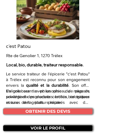
c'est Patou
Rte de Genolier 1, 1270 Trélex
Local, bio, durable, traiteur responsable.
Le service traiteur de l'épicerie "c'est Patou"
à Trélex est reconnu pour son engagement
envers la
qualité et la durabilité
. Son offre
s'aligne sur la philosophie du magasin,
En collaborant avec un réseau de plus de
privilégiant des produits certifiés biologiques
soixante-dix producteurs locaux, ce traiteur
et issus de l'agriculture locale.
assure des plats préparés avec des
ingrédients
frais et de saison
, contribuant
OBTENIR DES DEVIS
ainsi à réduire l'empreinte écologique. C'est
la solution idéale pour ceux qui recherchent
des repas préparés de manière responsable,
VOIR LE PROFIL
mettant en valeur les
circuits courts
et le