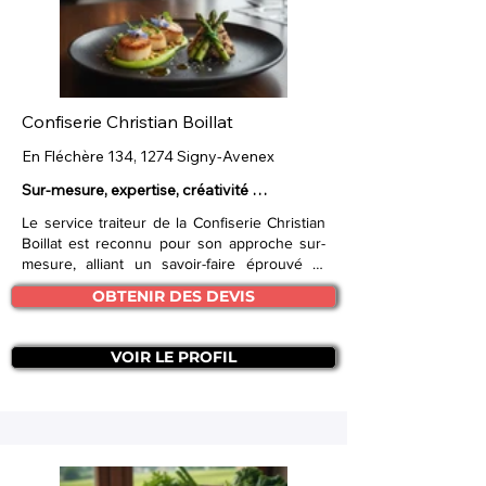
Confiserie Christian Boillat
En Fléchère 134, 1274 Signy-Avenex
Sur-mesure, expertise, créativité 
événementielle unique.
Le service traiteur de la Confiserie Christian
Boillat est reconnu pour son approche sur-
mesure, alliant un savoir-faire éprouvé et
une grande
créativité
. Fort d'une longue
OBTENIR DES DEVIS
expérience dans l'accompagnement
d'occasions spéciales, l'équipe propose une
prestation compétente et de
grande qualité
.
VOIR LE PROFIL
L'objectif principal est de permettre aux
hôtes et invités de profiter pleinement de
leurs événements – qu'ils soient familiaux,
amicaux ou professionnels – grâce à une
expertise spécialisée dans
l'événementiel
.