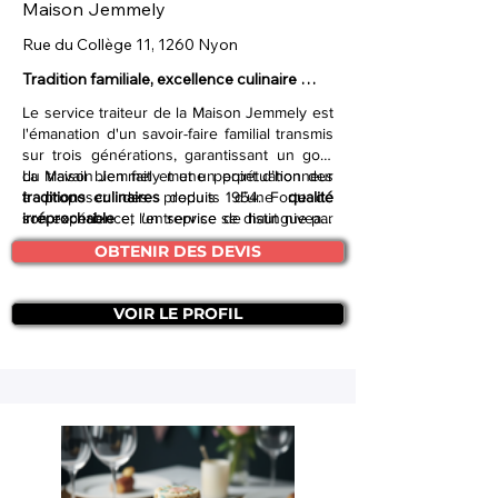
Maison Jemmely
Rue du Collège 11, 1260 Nyon
Tradition familiale, excellence culinaire 
depuis 1954.
Le service traiteur de la Maison Jemmely est
l'émanation d'un savoir-faire familial transmis
sur trois générations, garantissant un goût
du travail bien fait et une perpétuation des
La Maison Jemmely met un point d’honneur
traditions culinaires
à proposer des produits d’une
depuis 1954. Forte de
qualité
son expérience, l'entreprise se distingue par
irréprochable
et un service de haut niveau,
un
assurant à chaque événement un moment
service complet
et événementiel.
OBTENIR DES DEVIS
de plaisir gustatif. Ce traiteur s'engage à faire
de vos célébrations une réussite grâce à
son
expertise reconnue
.
VOIR LE PROFIL