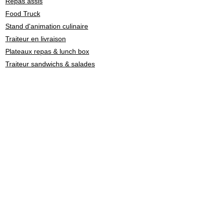
Repas assis
Food Truck
Stand d'animation culinaire
Traiteur en livraison
Plateaux repas & lunch box
Traiteur sandwichs & salades
Barman cocktail & mixologie
Chef à domicile
Catering: restauration de personnel
Traiteurs en Suisse par
style culinaire
Fondue - Raclette
Cuisine Française
Asiatique
Street Food & Fast Food
Libanais
Italien