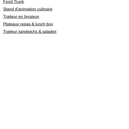
Food Truck
Stand d'animation culinaire
Traiteur en livraison
Plateaux repas & lunch box
Traiteur sandwichs & salades
Barman cocktail & mixologie
Chef à domicile
Catering: restauration de personnel
Traiteurs en Suisse par
style culinaire
Fondue - Raclette
Cuisine Française
Asiatique
Street Food & Fast Food
Libanais
Italien
Gastronomie