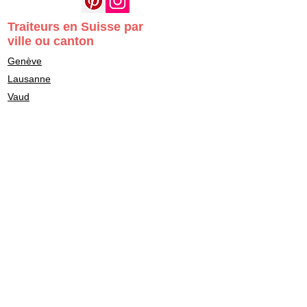
Traiteurs en Suisse par
ville ou canton
Genève
Lausanne
Vaud
Berne
Neuchâtel
Fribourg
Valais
Traiteurs en Suisse par mode de
restauration
Cocktail
Buffet
Repas assis
Food Truck
Stand d'animation culinaire