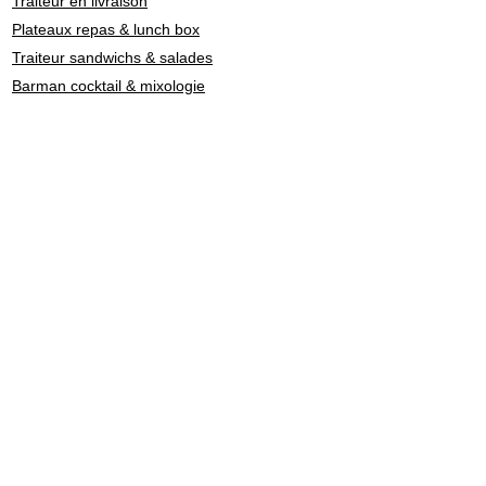
Traiteur en livraison
Plateaux repas & lunch box
Traiteur sandwichs & salades
Barman cocktail & mixologie
Chef à domicile
Catering: restauration de personnel
Traiteurs en Suisse par
style culinaire
Fondue - Raclette
Cuisine Française
Asiatique
Street Food & Fast Food
Libanais
Italien
Gastronomie
Maître Sushi - Japonais
Marocain