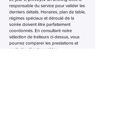
responsable du service pour valider les
derniers détails. Horaires, plan de table,
régimes spéciaux et déroulé de la
soirée doivent être parfaitement
coordonnés. En consultant notre
sélection de traiteurs ci-dessus, vous
pourrez comparer les prestations et
contacter directement les
professionnels qui correspondent à vos
critères. Traiteurss.ch facilite ainsi votre
recherche pour que vous puissiez vous
concentrer sur l'essentiel, profiter
pleinement de votre événement.
©2026 traiteurss.ch
INFORMATIONS LÉGALES
Conditions générales
À PROPOS DE NOUS
Qui sommes-nous?
Foire aux Questions