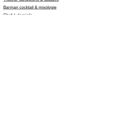
Barman cocktail & mixologie
Chef à domicile
Catering: restauration de personnel
Traiteurs en Suisse par
style culinaire
Fondue - Raclette
Cuisine Française
Asiatique
Street Food & Fast Food
Libanais
Italien
Gastronomie
Maître Sushi - Japonais
Marocain
Végétarien - Vegan
Healthy - bon pour la santé