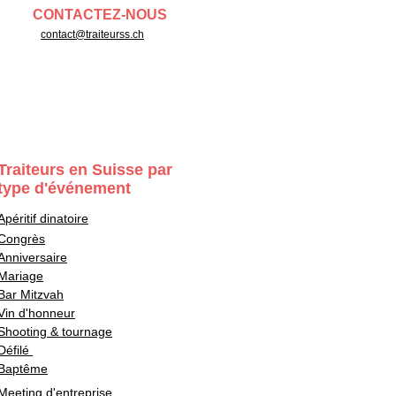
CONTACTEZ-NOUS
contact@traiteurss.ch
Traiteurs en Suisse par
type d'événement
Apéritif dinatoire
Congrès
Anniversaire
Mariage
Bar Mitzvah
Vin d'honneur
Shooting & tournage
Défilé
Baptême
Meeting d'entreprise