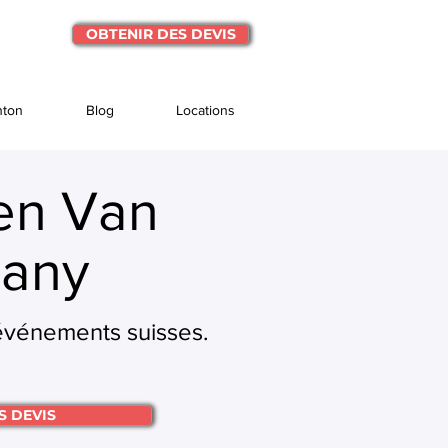
OBTENIR DES DEVIS
nton
Blog
Locations
en Van
any
 événements suisses.
S DEVIS