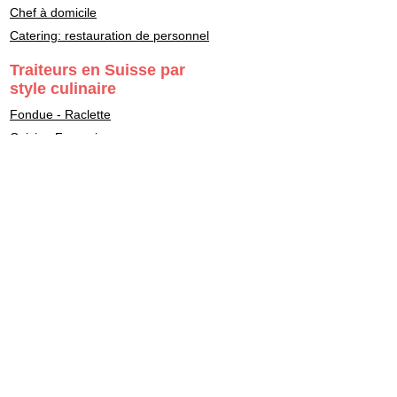
Chef à domicile
Catering: restauration de personnel
Traiteurs en Suisse par
style culinaire
Fondue - Raclette
Cuisine Française
Asiatique
Street Food & Fast Food
Libanais
Italien
Gastronomie
Maître Sushi - Japonais
Marocain
Végétarien - Vegan
Healthy - bon pour la santé
Casher - Beth-Din
Indien