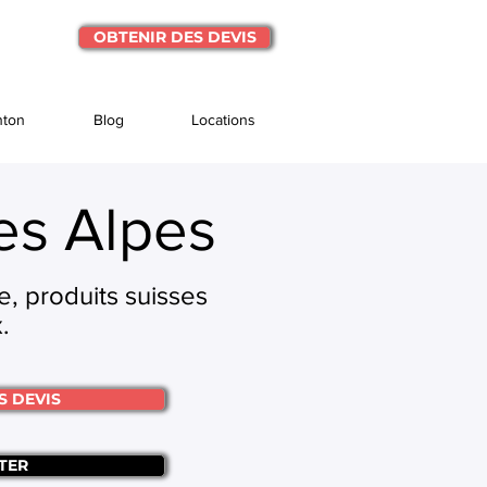
OBTENIR DES DEVIS
nton
Blog
Locations
es Alpes
, produits suisses
.
S DEVIS
TER