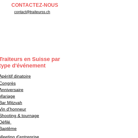
CONTACTEZ-NOUS
contact@traiteurss.ch
Traiteurs en Suisse par
type d'événement
Apéritif dinatoire
Congrès
Anniversaire
Mariage
Bar Mitzvah
Vin d'honneur
Shooting & tournage
Défilé
Baptême
Meeting d'entreprise