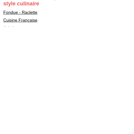
style culinaire
Fondue - Raclette
Cuisine Française
Asiatique
Street Food & Fast Food
Libanais
Italien
Gastronomie
Maître Sushi - Japonais
Marocain
Végétarien - Vegan
Healthy - bon pour la santé
Casher - Beth-Din
Indien
Fait maison - Homemade
BBQ
Gastronomie asiatique