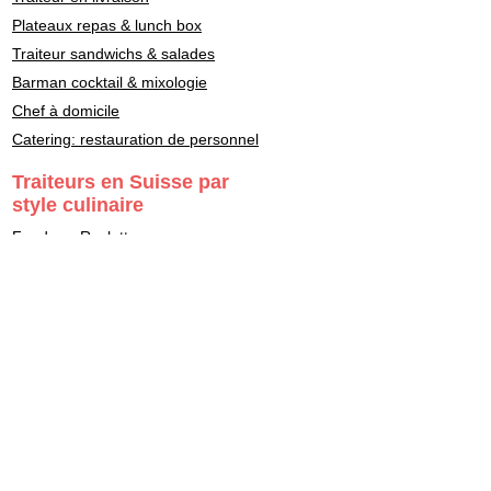
Plateaux repas & lunch box
Traiteur sandwichs & salades
Barman cocktail & mixologie
Chef à domicile
Catering: restauration de personnel
Traiteurs en Suisse par
style culinaire
Fondue - Raclette
Cuisine Française
Asiatique
Street Food & Fast Food
Libanais
Italien
Gastronomie
Maître Sushi - Japonais
Marocain