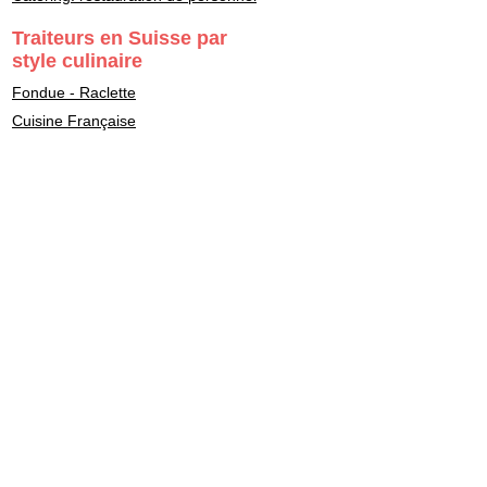
Traiteurs en Suisse par
style culinaire
Fondue - Raclette
Cuisine Française
Asiatique
Street Food & Fast Food
Libanais
Italien
Gastronomie
Maître Sushi - Japonais
Marocain
Végétarien - Vegan
Healthy - bon pour la santé
Casher - Beth-Din
Indien
Fait maison - Homemade