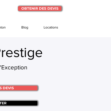
OBTENIR DES DEVIS
nton
Blog
Locations
restige
d'Exception
S DEVIS
TER