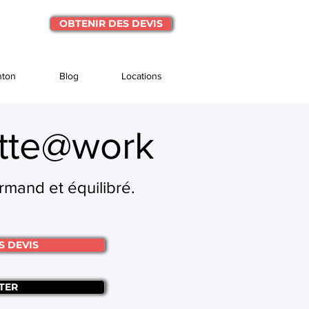
OBTENIR DES DEVIS
nton
Blog
Locations
tte@work
urmand et équilibré.
S DEVIS
TER