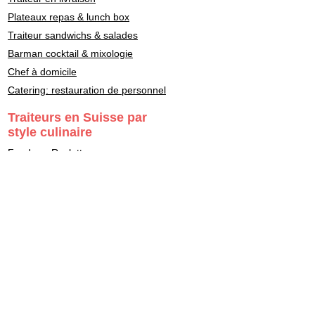
Plateaux repas & lunch box
Traiteur sandwichs & salades
Barman cocktail & mixologie
Chef à domicile
Catering: restauration de personnel
Traiteurs en Suisse par
style culinaire
Fondue - Raclette
Cuisine Française
Asiatique
Street Food & Fast Food
Libanais
Italien
Gastronomie
Maître Sushi - Japonais
Marocain