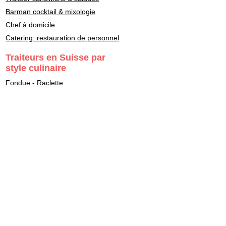
Barman cocktail & mixologie
Chef à domicile
Catering: restauration de personnel
Traiteurs en Suisse par
style culinaire
Fondue - Raclette
Cuisine Française
Asiatique
Street Food & Fast Food
Libanais
Italien
Gastronomie
Maître Sushi - Japonais
Marocain
Végétarien - Vegan
Healthy - bon pour la santé