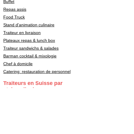
Buffet
Repas assis
Food Truck
Stand d'animation culinaire
Traiteur en livraison
Plateaux repas & lunch box
Traiteur sandwichs & salades
Barman cocktail & mixologie
Chef à domicile
Catering: restauration de personnel
Traiteurs en Suisse par
style culinaire
Fondue - Raclette
Cuisine Française
Asiatique
Street Food & Fast Food
Libanais