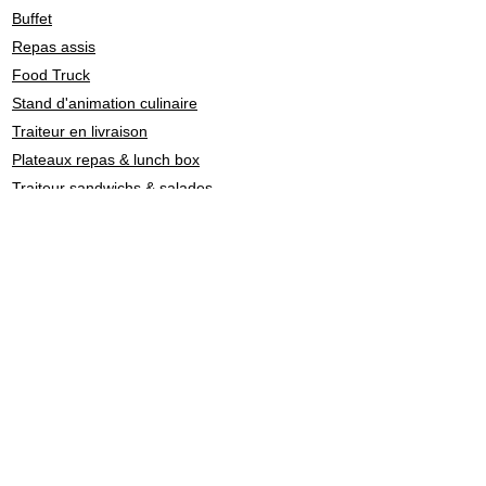
Buffet
Repas assis
Food Truck
Stand d'animation culinaire
Traiteur en livraison
Plateaux repas & lunch box
Traiteur sandwichs & salades
Barman cocktail & mixologie
Chef à domicile
Catering: restauration de personnel
Traiteurs en Suisse par
style culinaire
Fondue - Raclette
Cuisine Française
Asiatique
Street Food & Fast Food
Libanais