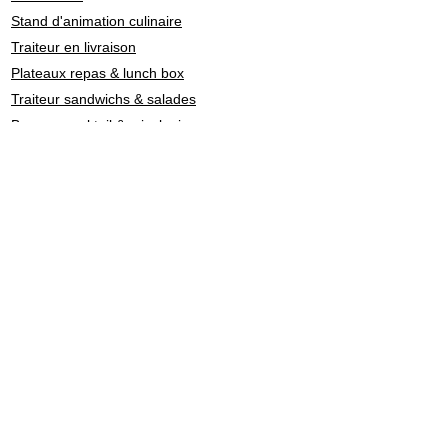
Stand d'animation culinaire
Traiteur en livraison
Plateaux repas & lunch box
Traiteur sandwichs & salades
Barman cocktail & mixologie
Chef à domicile
Catering: restauration de personnel
Traiteurs en Suisse par
style culinaire
Fondue - Raclette
Cuisine Française
Asiatique
Street Food & Fast Food
Libanais
Italien
Gastronomie