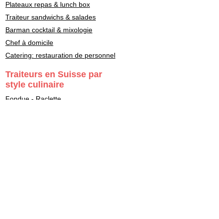
Plateaux repas & lunch box
Traiteur sandwichs & salades
Barman cocktail & mixologie
Chef à domicile
Catering: restauration de personnel
Traiteurs en Suisse par
style culinaire
Fondue - Raclette
Cuisine Française
Asiatique
Street Food & Fast Food
Libanais
Italien
Gastronomie
Maître Sushi - Japonais
Marocain
Végétarien - Vegan