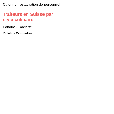
Catering: restauration de personnel
Traiteurs en Suisse par
style culinaire
Fondue - Raclette
Cuisine Française
Asiatique
Street Food & Fast Food
Libanais
Italien
Gastronomie
Maître Sushi - Japonais
Marocain
Végétarien - Vegan
Healthy - bon pour la santé
Casher - Beth-Din
Indien
Fait maison - Homemade