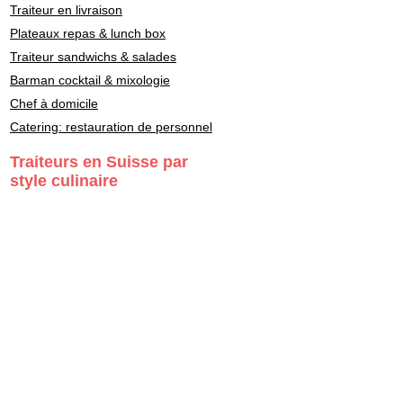
Traiteur en livraison
Plateaux repas & lunch box
Traiteur sandwichs & salades
Barman cocktail & mixologie
Chef à domicile
Catering: restauration de personnel
Traiteurs en Suisse par
style culinaire
Fondue - Raclette
Cuisine Française
Asiatique
Street Food & Fast Food
Libanais
Italien
Gastronomie
Maître Sushi - Japonais
Marocain