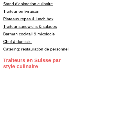
Stand d'animation culinaire
Traiteur en livraison
Plateaux repas & lunch box
Traiteur sandwichs & salades
Barman cocktail & mixologie
Chef à domicile
Catering: restauration de personnel
Traiteurs en Suisse par
style culinaire
Fondue - Raclette
Cuisine Française
Asiatique
Street Food & Fast Food
Libanais
Italien
Gastronomie
Maître Sushi - Japonais