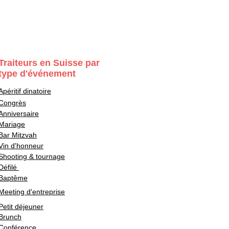
Traiteurs en Suisse par
type d'événement
Apéritif dinatoire
Congrès
Anniversaire
Mariage
Bar Mitzvah
Vin d'honneur
Shooting & tournage
Défilé
Baptême
Meeting d'entreprise
Petit déjeuner
Brunch
Conférence