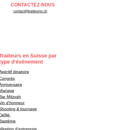
CONTACTEZ-NOUS
contact@traiteurss.ch
Traiteurs en Suisse par
type d'événement
Apéritif dinatoire
Congrès
Anniversaire
Mariage
Bar Mitzvah
Vin d'honneur
Shooting & tournage
Défilé
Baptême
Meeting d'entreprise