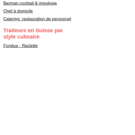
Barman cocktail & mixologie
Chef à domicile
Catering: restauration de personnel
Traiteurs en Suisse par
style culinaire
Fondue - Raclette
Cuisine Française
Asiatique
Street Food & Fast Food
Libanais
Italien
Gastronomie
Maître Sushi - Japonais
Marocain
Végétarien - Vegan
Healthy - bon pour la santé
Casher - Beth-Din