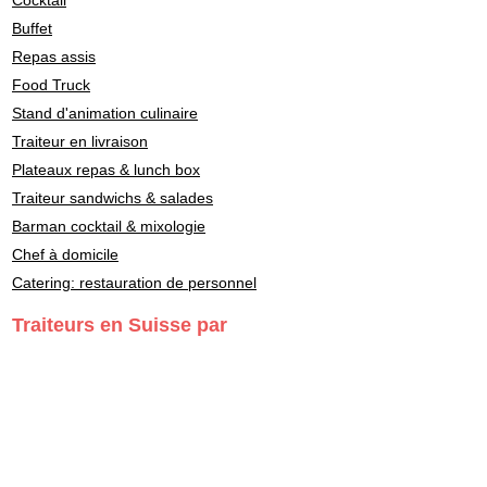
Cocktail
Buffet
Repas assis
Food Truck
Stand d'animation culinaire
Traiteur en livraison
Plateaux repas & lunch box
Traiteur sandwichs & salades
Barman cocktail & mixologie
Chef à domicile
Catering: restauration de personnel
Traiteurs en Suisse par
style culinaire
Fondue - Raclette
Cuisine Française
Asiatique
Street Food & Fast Food