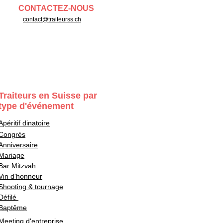
CONTACTEZ-NOUS
contact@traiteurss.ch
Traiteurs en Suisse par
type d'événement
Apéritif dinatoire
Congrès
Anniversaire
Mariage
Bar Mitzvah
Vin d'honneur
Shooting & tournage
Défilé
Baptême
Meeting d'entreprise