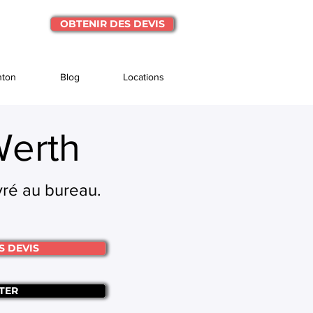
OBTENIR DES DEVIS
nton
Blog
Locations
Werth
ivré au bureau.
S DEVIS
TER