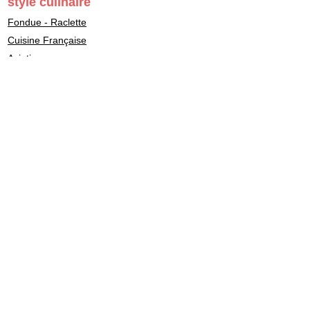
style culinaire
Fondue - Raclette
Cuisine Française
Asiatique
Street Food & Fast Food
Libanais
Italien
Gastronomie
Maître Sushi - Japonais
Marocain
Végétarien - Vegan
Healthy - bon pour la santé
Casher - Beth-Din
Indien
Fait maison - Homemade
BBQ
Gastronomie asiatique