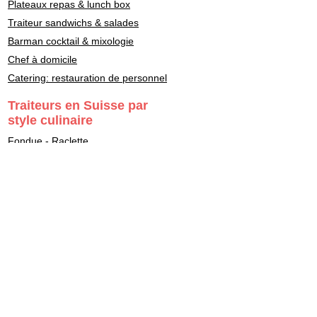
Plateaux repas & lunch box
Traiteur sandwichs & salades
Barman cocktail & mixologie
Chef à domicile
Catering: restauration de personnel
Traiteurs en Suisse par
style culinaire
Fondue - Raclette
Cuisine Française
Asiatique
Street Food & Fast Food
Libanais
Italien
Gastronomie
Maître Sushi - Japonais
Marocain
Végétarien - Vegan