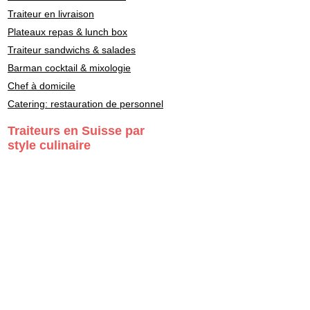
Traiteur en livraison
Plateaux repas & lunch box
Traiteur sandwichs & salades
Barman cocktail & mixologie
Chef à domicile
Catering: restauration de personnel
Traiteurs en Suisse par
style culinaire
Fondue - Raclette
Cuisine Française
Asiatique
Street Food & Fast Food
Libanais
Italien
Gastronomie
Maître Sushi - Japonais
Marocain