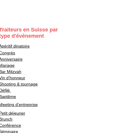
Traiteurs en Suisse par
type d'événement
Apéritif dinatoire
Congrès
Anniversaire
Mariage
Bar Mitzvah
Vin d'honneur
Shooting & tournage
Défilé
Baptême
Meeting d'entreprise
Petit déjeuner
Brunch
Conférence
Séminaire