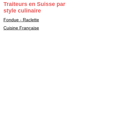
Traiteurs en Suisse par
style culinaire
Fondue - Raclette
Cuisine Française
Asiatique
Street Food & Fast Food
Libanais
Italien
Gastronomie
Maître Sushi - Japonais
Marocain
Végétarien - Vegan
Healthy - bon pour la santé
Casher - Beth-Din
Indien
Fait maison - Homemade
BBQ