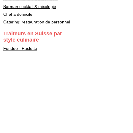
Barman cocktail & mixologie
Chef à domicile
Catering: restauration de personnel
Traiteurs en Suisse par
style culinaire
Fondue - Raclette
Cuisine Française
Asiatique
Street Food & Fast Food
Libanais
Italien
Gastronomie
Maître Sushi - Japonais
Marocain
Végétarien - Vegan
Healthy - bon pour la santé