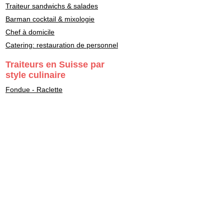
Traiteur sandwichs & salades
Barman cocktail & mixologie
Chef à domicile
Catering: restauration de personnel
Traiteurs en Suisse par
style culinaire
Fondue - Raclette
Cuisine Française
Asiatique
Street Food & Fast Food
Libanais
Italien
Gastronomie
Maître Sushi - Japonais
Marocain
Végétarien - Vegan
Healthy - bon pour la santé