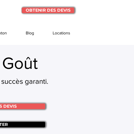
OBTENIR DES DEVIS
nton
Blog
Locations
 Goût
 succès garanti.
S DEVIS
TER