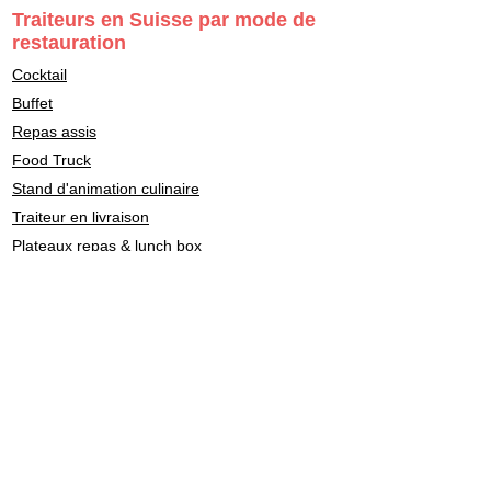
Traiteurs en Suisse par mode de
restauration
Cocktail
Buffet
Repas assis
Food Truck
Stand d'animation culinaire
Traiteur en livraison
Plateaux repas & lunch box
Traiteur sandwichs & salades
Barman cocktail & mixologie
Chef à domicile
Catering: restauration de personnel
Traiteurs en Suisse par
style culinaire
Fondue - Raclette
Cuisine Française