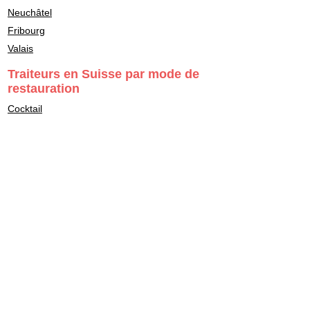
Neuchâtel
Fribourg
Valais
Traiteurs en Suisse par mode de
restauration
Cocktail
Buffet
Repas assis
Food Truck
Stand d'animation culinaire
Traiteur en livraison
Plateaux repas & lunch box
Traiteur sandwichs & salades
Barman cocktail & mixologie
Chef à domicile
Catering: restauration de personnel